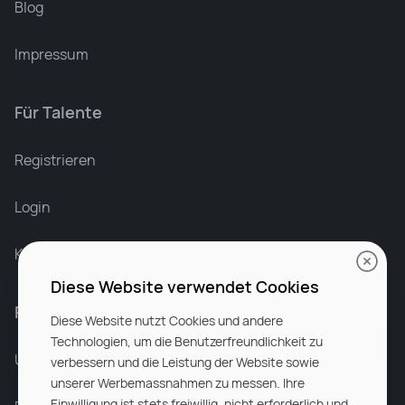
Blog
Impressum
Für Talente
Leonard Ramin
Recruiter at Rocken
Registrieren
Login
Karriere bei Rocken
Diese Website verwendet Cookies
Für Unternehmen
Diese Website nutzt Cookies und andere
Technologien, um die Benutzerfreundlichkeit zu
Unsere Dienstleistungen
verbessern und die Leistung der Website sowie
unserer Werbemassnahmen zu messen. Ihre
Einwilligung ist stets freiwillig, nicht erforderlich und