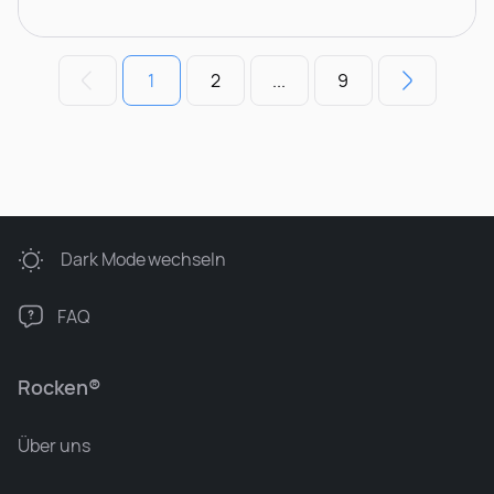
1
2
...
9
Dark Mode
wechseln
FAQ
Rocken®
Über uns