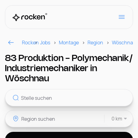
Rocken
Jobs
Montage
Region
Wöschnau
Für Arbeitgeber
83 Produktion - Polymechanik/
Industriemechaniker in
Kontakt
Wöschnau
CH
0 km