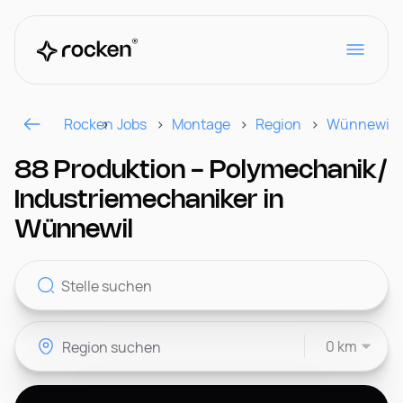
Rocken
Jobs
Montage
Region
Wünnewil
Für Arbeitgeber
88 Produktion - Polymechanik/
Industriemechaniker in
Kontakt
Wünnewil
CH
0 km