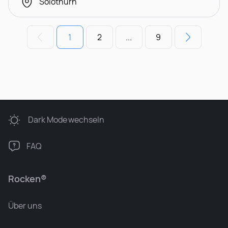
Solothurn
1
2
...
9
Dark Mode
wechseln
FAQ
Rocken®
Über uns