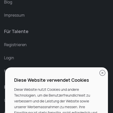
Blog
Impressum
Für Talente
Leonard Ramin
Recruiter at Rocken
Registrieren
Login
Karriere bei Rocken
Diese Website verwendet Cookies
Für Unternehmen
Diese Website nutzt Cookies und andere
Technologien, um die Benutzerfreundlichkeit zu
Unsere Dienstleistungen
verbessern und die Leistung der Website sowie
unserer Werbemassnahmen zu messen. Ihre
Einwilligung ist stets freiwillig, nicht erforderlich und