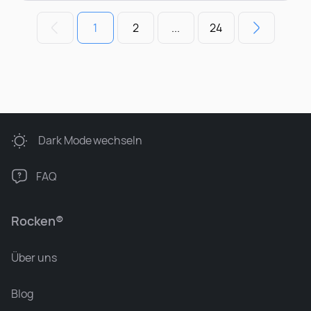
1
2
...
24
Dark Mode
wechseln
FAQ
Rocken®
Über uns
Blog