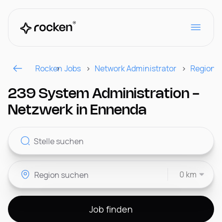
Rocken
Jobs
Network Administrator
Region
Für Arbeitgeber
239 System Administration -
Netzwerk in Ennenda
Kontakt
0 km
CH
Job finden