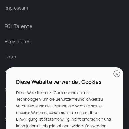
Impressum
Für Talente
Leonard Ramin
Recruiter at Rocken
Registrieren
Login
Karriere bei Rocken
Diese Website verwendet Cookies
Für Unternehmen
Diese Website nutzt Cookies und andere
Technologien, um die Benutzerfreundlichkeit zu
Unsere Dienstleistungen
verbessern und die Leistung der Website sowie
unserer Werbemassnahmen zu messen. Ihre
Einwilligung ist stets freiwillig, nicht erforderlich und
Partnerunternehmen
kann jederzeit abgelehnt oder widerrufen werden.