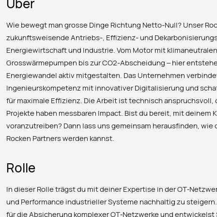
Über
Wie bewegt man grosse Dinge Richtung Netto-Null? Unser Roc
zukunftsweisende Antriebs-, Effizienz- und Dekarbonisierungst
Energiewirtschaft und Industrie. Vom Motor mit klimaneutralen 
Grosswärmepumpen bis zur CO2-Abscheidung – hier entstehe
Energiewandel aktiv mitgestalten. Das Unternehmen verbinde
Ingenieurskompetenz mit innovativer Digitalisierung und scha
für maximale Effizienz. Die Arbeit ist technisch anspruchsvoll,
Projekte haben messbaren Impact. Bist du bereit, mit deine
voranzutreiben? Dann lass uns gemeinsam herausfinden, wie 
Rocken Partners werden kannst.
Rolle
In dieser Rolle trägst du mit deiner Expertise in der OT‑Netzwer
und Performance industrieller Systeme nachhaltig zu steiger
für die Absicherung komplexer OT‑Netzwerke und entwickelst 