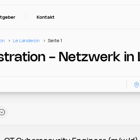
itgeber
Kontakt
on
Le Landeron
Seite 1
tration - Netzwerk in