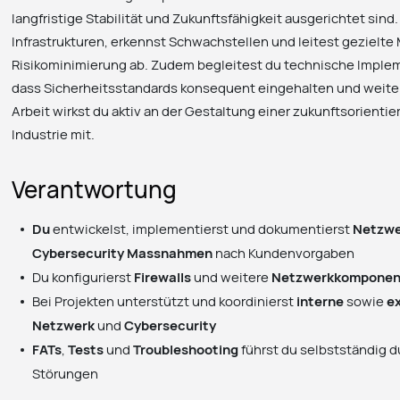
langfristige Stabilität und Zukunftsfähigkeit ausgerichtet sin
Infrastrukturen, erkennst Schwachstellen und leitest gezielt
Risikominimierung ab. Zudem begleitest du technische Implem
dass Sicherheitsstandards konsequent eingehalten und weite
Arbeit wirkst du aktiv an der Gestaltung einer zukunftsorient
Industrie mit.
Verantwortung
Du
entwickelst, implementierst und dokumentierst
Netzwe
Cybersecurity Massnahmen
nach Kundenvorgaben
Du konfigurierst
Firewalls
und weitere
Netzwerkkomponen
Bei Projekten unterstützt und koordinierst
interne
sowie
e
Netzwerk
und
Cybersecurity
FATs
,
Tests
und
Troubleshooting
führst du selbstständig 
Störungen