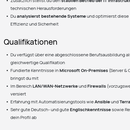
Zusätzlich stellst du den
stabilen Betrieb der IT Infrastruk
technischen Herausforderungen
Du
analysierst bestehende Systeme
und optimierst diese 
Effizienz und Sicherheit
Qualifikationen
Du verfügst über eine abgeschlossene Berufsausbildung a
gleichwertige Qualifikation
Fundierte Kenntnisse in
Microsoft On-Premises
(Server & 
bringst du mit
Im Bereich
LAN/WAN-Netzwerke
und
Firewalls
(vorzugswei
versiert
Erfahrung mit Automatisierungstools wie
Ansible
und
Terr
Sehr gute Deutsch- und gute
Englischkenntnisse
sowie Rei
dein Profil ab