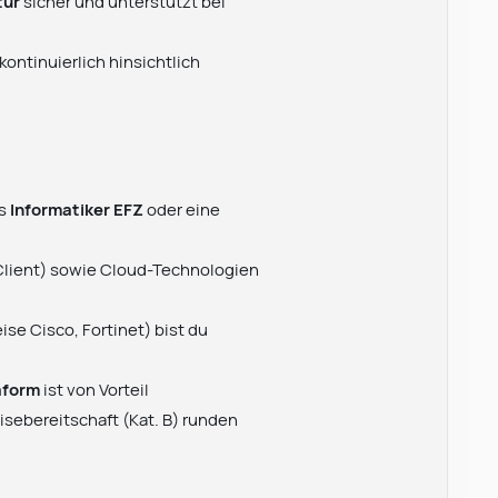
tur
sicher und unterstützt bei
kontinuierlich hinsichtlich
ls
Informatiker EFZ
oder eine
Client) sowie Cloud-Technologien
se Cisco, Fortinet) bist du
aform
ist von Vorteil
sebereitschaft (Kat. B) runden