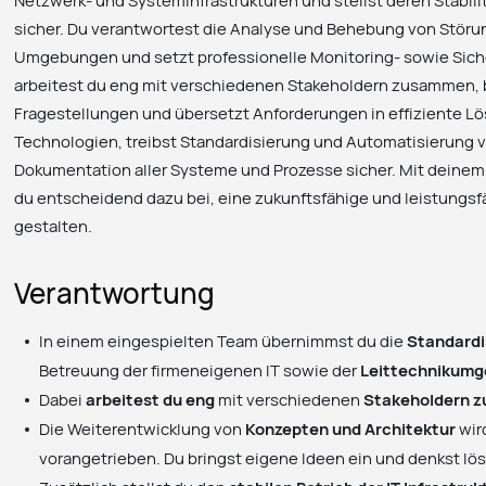
Netzwerk- und Systeminfrastrukturen und stellst deren Stabilit
sicher. Du verantwortest die Analyse und Behebung von Stör
Umgebungen und setzt professionelle Monitoring- sowie Sich
arbeitest du eng mit verschiedenen Stakeholdern zusammen, b
Fragestellungen und übersetzt Anforderungen in effiziente L
Technologien, treibst Standardisierung und Automatisierung vo
Dokumentation aller Systeme und Prozesse sicher. Mit deinem
du entscheidend dazu bei, eine zukunftsfähige und leistungsfä
gestalten.
Verantwortung
In einem eingespielten Team übernimmst du die
Standardi
Betreuung der firmeneigenen IT sowie der
Leittechnikum
Dabei
arbeitest du eng
mit verschiedenen
Stakeholdern 
Die Weiterentwicklung von
Konzepten und Architektur
wird
vorangetrieben. Du bringst eigene Ideen ein und denkst lö