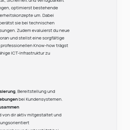
ät, Sicherheit und Verfügbarkeit
ungen, optimierst bestehende
erheitskonzepte um. Dabei
erätst sie bei technischen
ösungen. Zudem evaluierst du neue
ran und stellst eine sorgfältige
 professionellen Know-how trägst
hige ICT-Infrastruktur zu
sierung
, Bereitstellung und
gebungen
bei Kundensystemen.
zusammen
 von dir aktiv mitgestaltet und
sungsorientiert