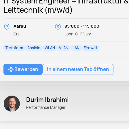
IT System Engineer – Infrastruktur &
Leittechnik (m/w/d)
Aarau
95'000 - 115'000
Ort
Lohn, CHF/Jahr
Terraform
Ansible
WLAN
VLAN
LAN
Firewall
Bewerben
in einem neuen Tab öffnen
Durim Ibrahimi
Performance Manager