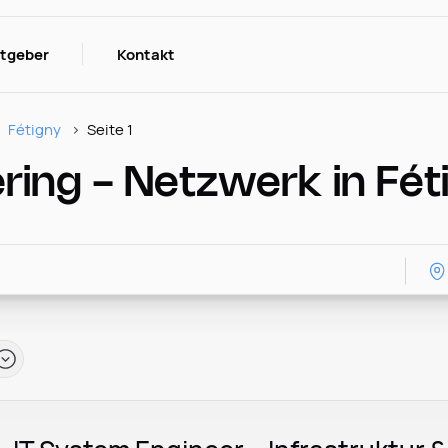
itgeber
Kontakt
Fétigny
Seite 1
ing - Netzwerk in Fét