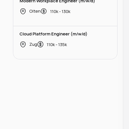
Modern Workplace Engineer (m/w/d)
Olten
110k - 130k
Cloud Platform Engineer (m/w/d)
Zug
110k - 135k