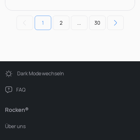
1
2
...
30
Dark Mode
wechseln
FAQ
Rocken®
Über uns