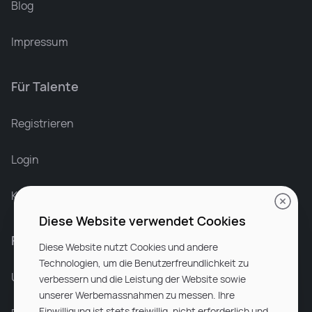
Blog
Impressum
Für Talente
Leonard Ramin
Recruiter at Rocken
Registrieren
Login
Karriere bei Rocken
Diese Website verwendet Cookies
Für Unternehmen
Diese Website nutzt Cookies und andere
Technologien, um die Benutzerfreundlichkeit zu
Unsere Dienstleistungen
verbessern und die Leistung der Website sowie
unserer Werbemassnahmen zu messen. Ihre
Einwilligung ist stets freiwillig, nicht erforderlich und