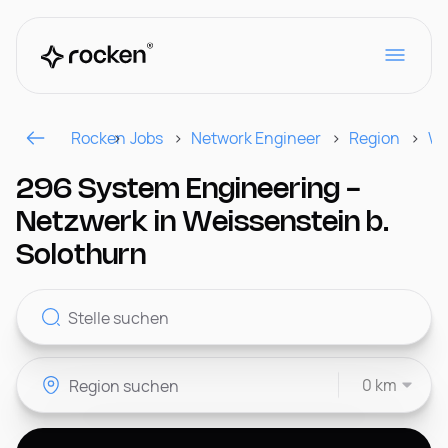
Rocken
Jobs
Network Engineer
Region
We
Für Arbeitgeber
296 System Engineering -
Netzwerk in Weissenstein b.
Kontakt
Solothurn
CH
0 km