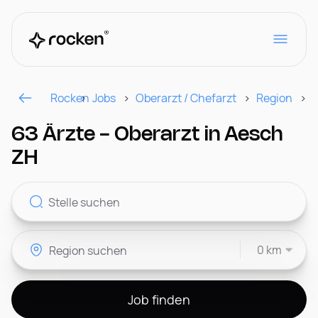
Rocken
Jobs
Oberarzt / Chefarzt
Region
Für Arbeitgeber
63 Ärzte - Oberarzt in Aesch
ZH
Kontakt
0 km
CH
Job finden