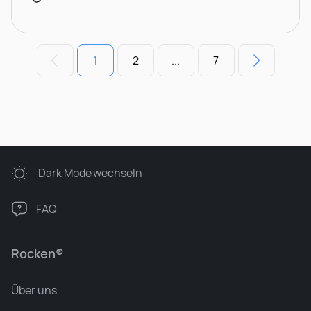
1
2
...
7
Dark Mode
wechseln
FAQ
Rocken®
Über uns