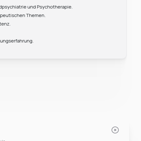
psychiatrie und Psychotherapie.
rapeutischen Themen.
tenz.
Leonard Ramin
Recruiter at Rocken
rungserfahrung.