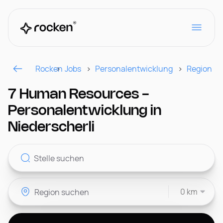
Rocken
Jobs
Personalentwicklung
Region
Für Arbeitgeber
7 Human Resources -
Personalentwicklung in
Kontakt
Niederscherli
CH
0 km