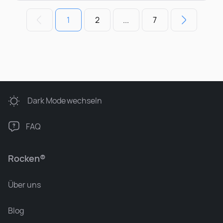
1
2
...
7
Dark Mode
wechseln
FAQ
Rocken®
Über uns
Blog