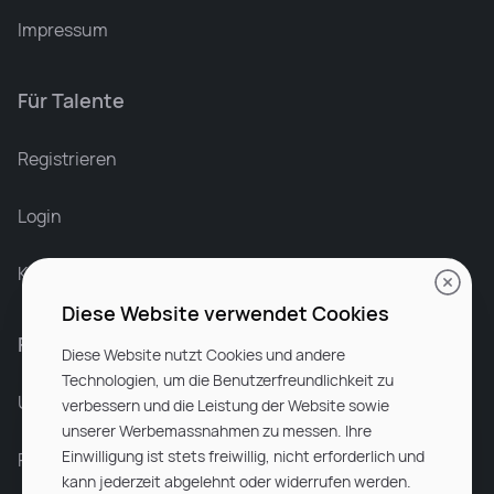
Impressum
Für Talente
Leonard Ramin
Recruiter at Rocken
Registrieren
Login
Karriere bei Rocken
Diese Website verwendet Cookies
Für Unternehmen
Diese Website nutzt Cookies und andere
Technologien, um die Benutzerfreundlichkeit zu
Unsere Dienstleistungen
verbessern und die Leistung der Website sowie
unserer Werbemassnahmen zu messen. Ihre
Einwilligung ist stets freiwillig, nicht erforderlich und
Partnerunternehmen
kann jederzeit abgelehnt oder widerrufen werden.