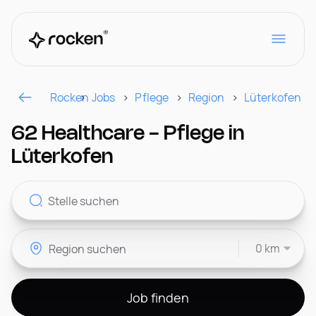
Rocken
Jobs
Pflege
Region
Lüterkofen
Für Arbeitgeber
62 Healthcare - Pflege in
Lüterkofen
Kontakt
0 km
CH
Job finden