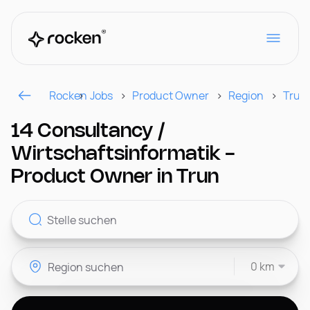
Rocken
Jobs
Product Owner
Region
Trun
Für Arbeitgeber
14 Consultancy /
Wirtschaftsinformatik -
Kontakt
Product Owner in Trun
CH
0 km