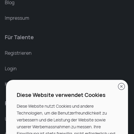
Blog
Impressum
Für Talente
Leonard Ramin
Recruiter at Rocken
Registrieren
Login
Karriere bei Rocken
Diese Website verwendet Cookies
Für Unternehmen
Diese Website nutzt Cookies und andere
Technologien, um die Benutzerfreundlichkeit zu
Unsere Dienstleistungen
verbessern und die Leistung der Website sowie
unserer Werbemassnahmen zu messen. Ihre
Einwilligung ist stets freiwillig, nicht erforderlich und