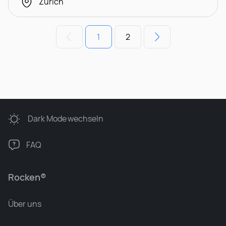
Zürich
1
2
Dark Mode
wechseln
FAQ
Rocken®
Über uns