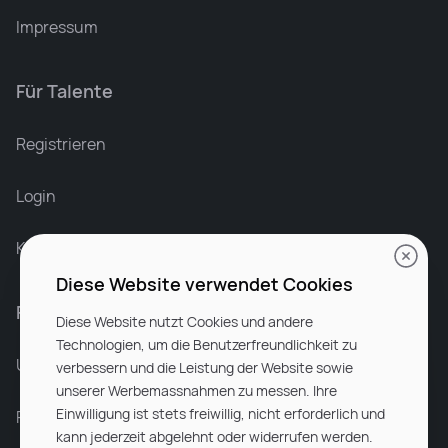
Impressum
Für Talente
Leonard Ramin
Recruiter at Rocken
Registrieren
Login
Karriere bei Rocken
Diese Website verwendet Cookies
Für Unternehmen
Diese Website nutzt Cookies und andere
Technologien, um die Benutzerfreundlichkeit zu
Unsere Dienstleistungen
verbessern und die Leistung der Website sowie
unserer Werbemassnahmen zu messen. Ihre
Einwilligung ist stets freiwillig, nicht erforderlich und
Partnerunternehmen
kann jederzeit abgelehnt oder widerrufen werden.