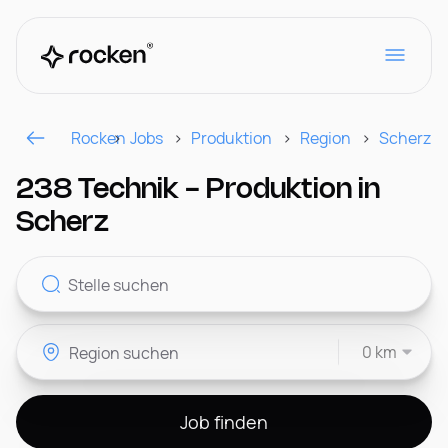
Rocken
Jobs
Produktion
Region
Scherz
Für Arbeitgeber
238 Technik - Produktion in
Scherz
Kontakt
0 km
CH
Job finden