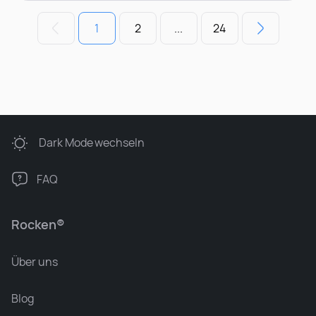
1
2
...
24
Dark Mode
wechseln
FAQ
Rocken®
Über uns
Blog