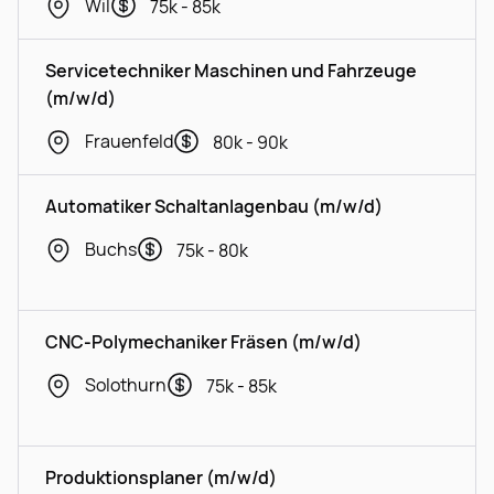
Wil
75k - 85k
Servicetechniker Maschinen und Fahrzeuge
(m/w/d)
Frauenfeld
80k - 90k
Automatiker Schaltanlagenbau (m/w/d)
Buchs
75k - 80k
CNC-Polymechaniker Fräsen (m/w/d)
Solothurn
75k - 85k
Produktionsplaner (m/w/d)