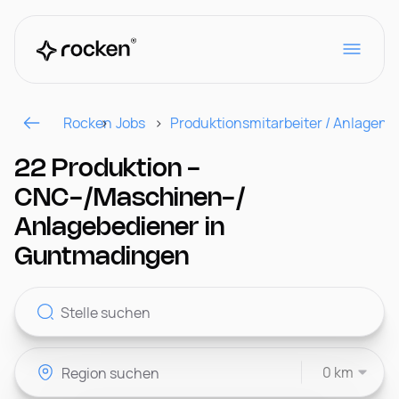
Rocken
Jobs
Produktionsmitarbeiter / Anlagenf
Für Arbeitgeber
22 Produktion -
CNC-/Maschinen-/
Kontakt
Anlagebediener in
Guntmadingen
CH
0 km