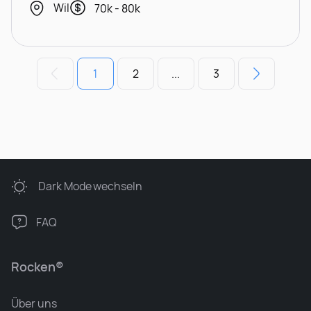
Wil
70k - 80k
1
2
...
3
Dark Mode
wechseln
FAQ
Rocken®
Über uns