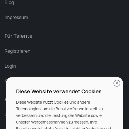
Blog
Impressum
Für Talente
Leonard Ramin
Recruiter at Rocken
Registrieren
Login
Karriere bei Rocken
Diese Website verwendet Cookies
Für Unternehmen
Diese Website nutzt Cookies und andere
Technologien, um die Benutzerfreundlichkeit zu
Unsere Dienstleistungen
verbessern und die Leistung der Website sowie
unserer Werbemassnahmen zu messen. Ihre
Einwilligung ist stets freiwillig, nicht erforderlich und