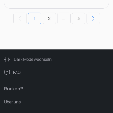
1
2
...
3
Dark Mode
wechseln
FAQ
Rocken®
Über uns