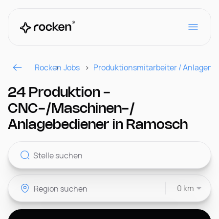
Rocken
Jobs
Produktionsmitarbeiter / Anlagenf
Für Arbeitgeber
24 Produktion -
CNC-/Maschinen-/
Kontakt
Anlagebediener in Ramosch
CH
0 km