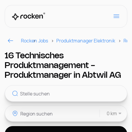
Rocken
Jobs
Produktmanager Elektronik
Reg
Für Arbeitgeber
16 Technisches
Produktmanagement -
Kontakt
Produktmanager in Abtwil AG
CH
0 km