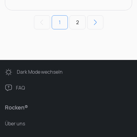
1
2
Dark Mode
wechseln
FAQ
Rocken®
Über uns