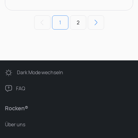
1
2
Dark Mode
wechseln
FAQ
Rocken®
Über uns