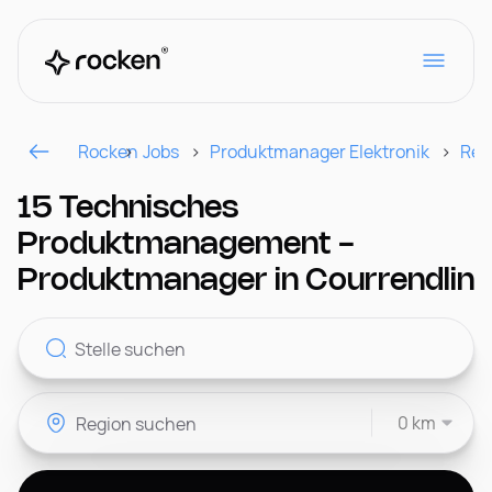
Rocken
Jobs
Produktmanager Elektronik
Reg
Für Arbeitgeber
15 Technisches
Produktmanagement -
Kontakt
Produktmanager in Courrendlin
CH
0 km