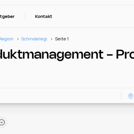
itgeber
Kontakt
Region
Schindellegi
Seite 1
oduktmanagement - Pr