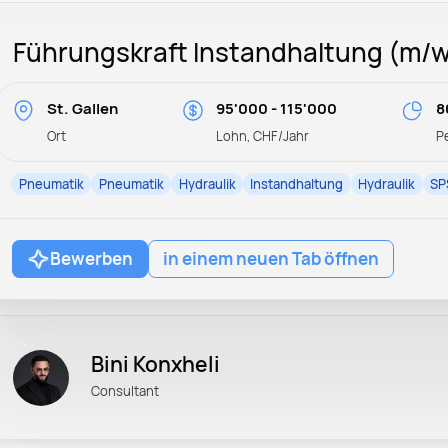
Führungskraft Instandhaltung (m/w
St. Gallen
95'000 - 115'000
8
Ort
Lohn, CHF/Jahr
P
Pneumatik
Pneumatik
Hydraulik
Instandhaltung
Hydraulik
SP
Bewerben
in einem neuen Tab öffnen
Bini Konxheli
Consultant