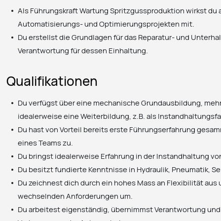
Als Führungskraft Wartung Spritzgussproduktion wirkst du a
Automatisierungs- und Optimierungsprojekten mit.
Du erstellst die Grundlagen für das Reparatur- und Unterha
Verantwortung für dessen Einhaltung.
Qualifikationen
Du verfügst über eine mechanische Grundausbildung, mehr
idealerweise eine Weiterbildung, z.B. als Instandhaltungs
Du hast von Vorteil bereits erste Führungserfahrung gesamm
eines Teams zu.
Du bringst idealerweise Erfahrung in der Instandhaltung v
Du besitzt fundierte Kenntnisse in Hydraulik, Pneumatik, S
Du zeichnest dich durch ein hohes Mass an Flexibilität aus 
wechselnden Anforderungen um.
Du arbeitest eigenständig, übernimmst Verantwortung und t