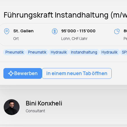
Führungskraft Instandhaltung (m/w
St. Gallen
95'000 - 115'000
8
Ort
Lohn, CHF/Jahr
P
Pneumatik
Pneumatik
Hydraulik
Instandhaltung
Hydraulik
SP
Bewerben
in einem neuen Tab öffnen
Bini Konxheli
Consultant