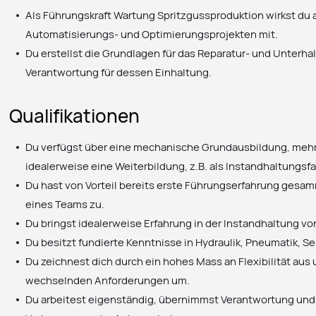
Als Führungskraft Wartung Spritzgussproduktion wirkst du a
Automatisierungs- und Optimierungsprojekten mit.
Du erstellst die Grundlagen für das Reparatur- und Unterha
Verantwortung für dessen Einhaltung.
Qualifikationen
Du verfügst über eine mechanische Grundausbildung, mehr
idealerweise eine Weiterbildung, z.B. als Instandhaltungs
Du hast von Vorteil bereits erste Führungserfahrung gesamm
eines Teams zu.
Du bringst idealerweise Erfahrung in der Instandhaltung v
Du besitzt fundierte Kenntnisse in Hydraulik, Pneumatik, S
Du zeichnest dich durch ein hohes Mass an Flexibilität aus 
wechselnden Anforderungen um.
Du arbeitest eigenständig, übernimmst Verantwortung und t