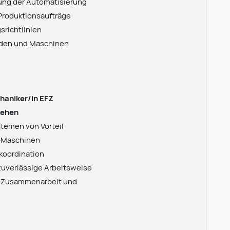
ung der Automatisierung
Produktionsaufträge
srichtlinien
enden und Maschinen
haniker/in EFZ
rehen
emen von Vorteil
C-Maschinen
koordination
zuverlässige Arbeitsweise
an Zusammenarbeit und