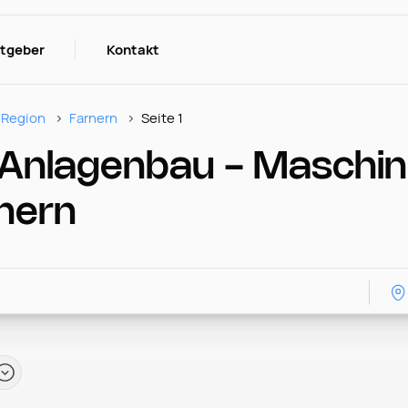
itgeber
Kontakt
Region
Farnern
Seite 1
 Anlagenbau - Maschi
rnern