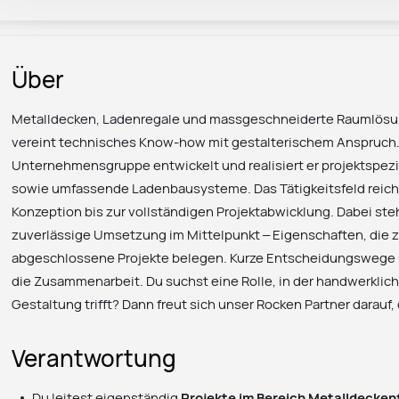
Über
Metalldecken, Ladenregale und massgeschneiderte Raumlösun
vereint technisches Know-how mit gestalterischem Anspruch. A
Unternehmensgruppe entwickelt und realisiert er projektspez
sowie umfassende Ladenbausysteme. Das Tätigkeitsfeld reicht
Konzeption bis zur vollständigen Projektabwicklung. Dabei ste
zuverlässige Umsetzung im Mittelpunkt – Eigenschaften, die z
abgeschlossene Projekte belegen. Kurze Entscheidungswege 
die Zusammenarbeit. Du suchst eine Rolle, in der handwerklic
Gestaltung trifft? Dann freut sich unser Rocken Partner darauf
Verantwortung
Du leitest eigenständig
Projekte im Bereich Metalldecke