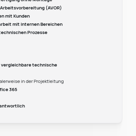
 Arbeitsvorbereitung (AVOR)
en mit Kunden
rbeit mit internen Bereichen
 technischen Prozesse
e vergleichbare technische
ealerweise in der Projektleitung
fice 365
Leonard Ramin
Recruiter at Rocken
rantwortlich