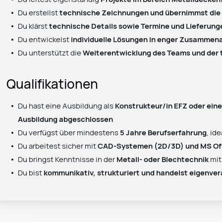
Du erstellst
technische Zeichnungen und übernimmst die
Du klärst
technische Details sowie Termine und Lieferung
Du entwickelst
individuelle Lösungen in enger Zusammena
Du unterstützt die
Weiterentwicklung des Teams und der
Qualifikationen
Du hast eine Ausbildung als
Konstrukteur/in EFZ oder ein
Ausbildung abgeschlossen
Du verfügst über mindestens
5 Jahre Berufserfahrung
, id
Du arbeitest sicher mit
CAD-Systemen (2D/3D) und MS Of
Du bringst Kenntnisse in der
Metall- oder Blechtechnik
mit
Du bist
kommunikativ, strukturiert und handelst eigenve