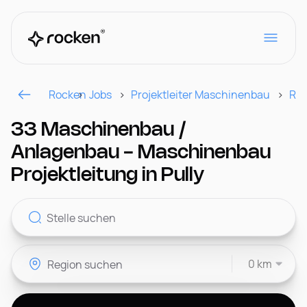
Rocken
Jobs
Projektleiter Maschinenbau
Reg
Für Arbeitgeber
33 Maschinenbau /
Anlagenbau - Maschinenbau
Kontakt
Projektleitung in Pully
CH
0 km