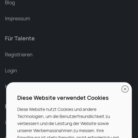
Blog
Impressum
Für Talente
Leonard Ramin
Recruiter at Rocken
Registrieren
Login
Karriere bei Rocken
Diese Website verwendet Cookies
Für Unternehmen
Diese Website nutzt Cookies und andere
Technologien, um die Benutzerfreundlichkeit zu
Unsere Dienstleistungen
verbessern und die Leistung der Website sowie
unserer Werbemassnahmen zu messen. Ihre
Einwilligung ist stets freiwillig, nicht erforderlich und