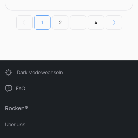
1
2
...
4
Dark Mode
wechseln
FAQ
Rocken®
Über uns