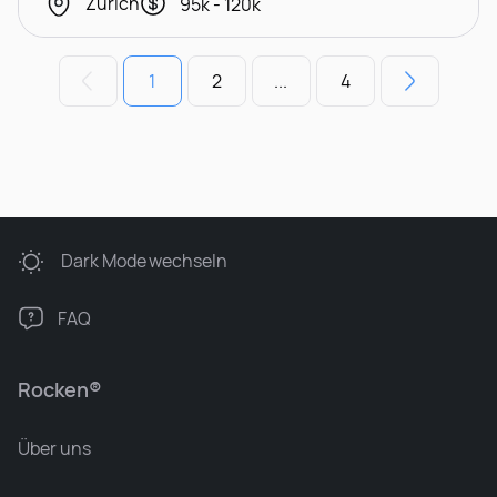
Zürich
95k - 120k
1
2
...
4
Dark Mode
wechseln
FAQ
Rocken®
Über uns