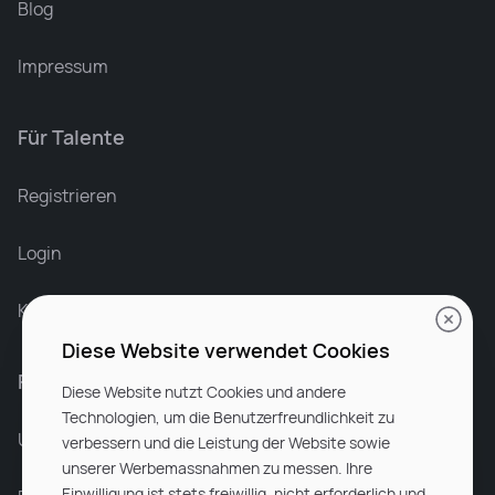
Blog
Impressum
Für Talente
Leonard Ramin
Recruiter at Rocken
Registrieren
Login
Karriere bei Rocken
Diese Website verwendet Cookies
Für Unternehmen
Diese Website nutzt Cookies und andere
Technologien, um die Benutzerfreundlichkeit zu
Unsere Dienstleistungen
verbessern und die Leistung der Website sowie
unserer Werbemassnahmen zu messen. Ihre
Einwilligung ist stets freiwillig, nicht erforderlich und