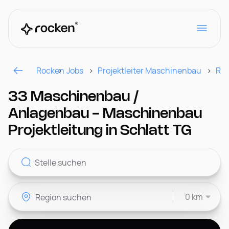
Rocken
Jobs
Projektleiter Maschinenbau
Reg
Für Arbeitgeber
33 Maschinenbau /
Anlagenbau - Maschinenbau
Kontakt
Projektleitung in Schlatt TG
CH
0 km