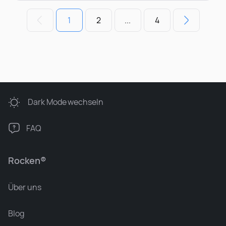
1
2
...
4
Dark Mode
wechseln
FAQ
Rocken®
Über uns
Blog