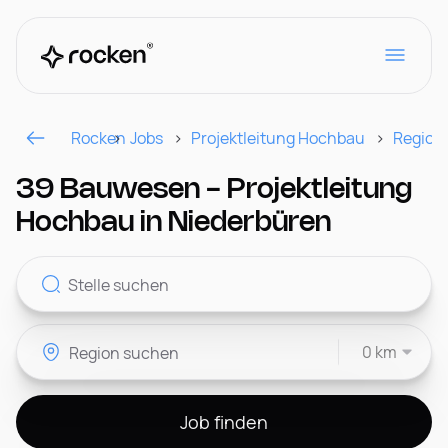
Rocken
Jobs
Projektleitung Hochbau
Region
Für Arbeitgeber
39 Bauwesen - Projektleitung
Hochbau in Niederbüren
Kontakt
0 km
CH
Job finden