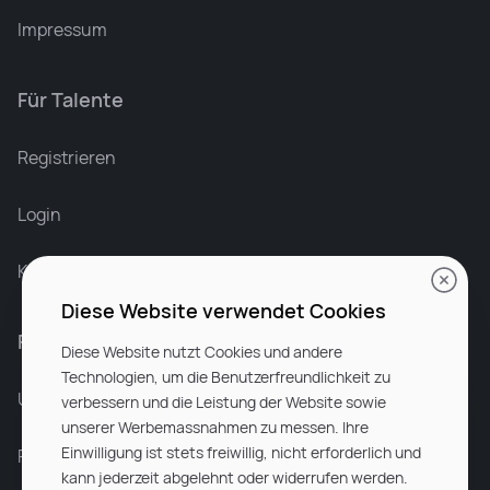
Impressum
Für Talente
Leonard Ramin
Recruiter at Rocken
Registrieren
Login
Karriere bei Rocken
Diese Website verwendet Cookies
Für Unternehmen
Diese Website nutzt Cookies und andere
Technologien, um die Benutzerfreundlichkeit zu
Unsere Dienstleistungen
verbessern und die Leistung der Website sowie
unserer Werbemassnahmen zu messen. Ihre
Einwilligung ist stets freiwillig, nicht erforderlich und
Partnerunternehmen
kann jederzeit abgelehnt oder widerrufen werden.