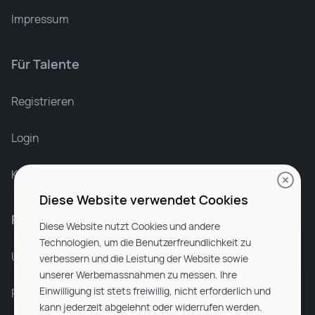
Impressum
Für Talente
Leonard Ramin
Recruiter at Rocken
Registrieren
Login
Karriere bei Rocken
Diese Website verwendet Cookies
Für Unternehmen
Diese Website nutzt Cookies und andere
Technologien, um die Benutzerfreundlichkeit zu
Unsere Dienstleistungen
verbessern und die Leistung der Website sowie
unserer Werbemassnahmen zu messen. Ihre
Einwilligung ist stets freiwillig, nicht erforderlich und
Partnerunternehmen
kann jederzeit abgelehnt oder widerrufen werden.