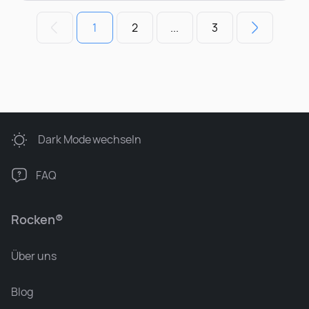
1
2
...
3
Dark Mode
wechseln
FAQ
Rocken®
Über uns
Blog