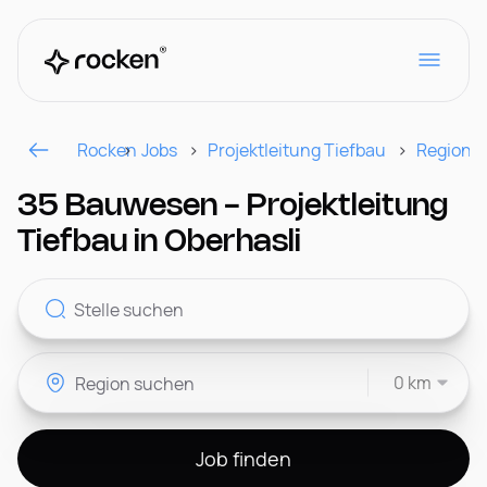
Rocken
Jobs
Projektleitung Tiefbau
Region
Für Arbeitgeber
35 Bauwesen - Projektleitung
Tiefbau in Oberhasli
Kontakt
0 km
CH
Job finden