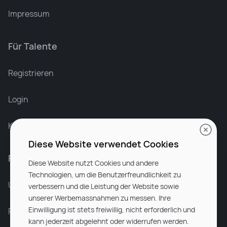
Impressum
Für Talente
Leonard Ramin
Recruiter at Rocken
Registrieren
Login
Karriere bei Rocken
Diese Website verwendet Cookies
Für Unternehmen
Diese Website nutzt Cookies und andere
Technologien, um die Benutzerfreundlichkeit zu
Unsere Dienstleistungen
verbessern und die Leistung der Website sowie
unserer Werbemassnahmen zu messen. Ihre
Einwilligung ist stets freiwillig, nicht erforderlich und
Partnerunternehmen
kann jederzeit abgelehnt oder widerrufen werden.