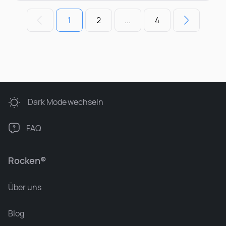
1
2
...
4
Dark Mode
wechseln
FAQ
Rocken®
Über uns
Blog