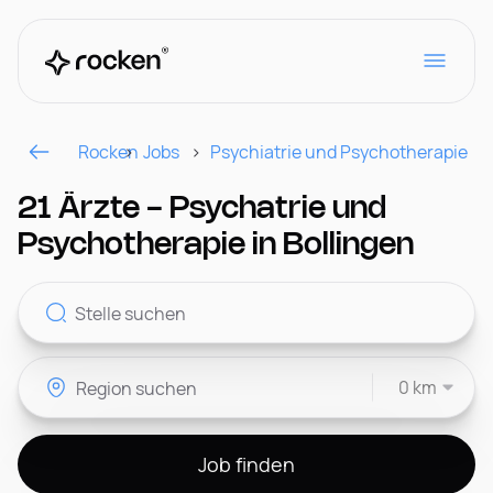
Rocken
Jobs
Psychiatrie und Psychotherapie
Für Arbeitgeber
21 Ärzte - Psychatrie und
Psychotherapie in Bollingen
Kontakt
0 km
CH
Job finden