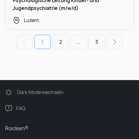
Psychologische Leitung Kinder- und
Jugendpsychiatrie (m/w/d)
Luzern
1
2
...
3
Dark Mode
wechseln
FAQ
Rocken®