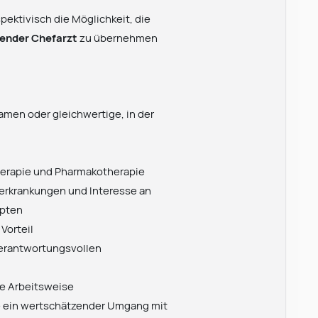
ektivisch die Möglichkeit, die
tender Chefarzt
zu übernehmen
men oder gleichwertige, in der
e
herapie und Pharmakotherapie
serkrankungen und Interesse an
epten
Vorteil
verantwortungsvollen
ge Arbeitsweise
Leonard Ramin
Recruiter at Rocken
e ein wertschätzender Umgang mit