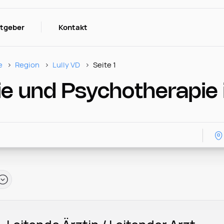
itgeber
Kontakt
e
Region
Lully VD
Seite 1
e und Psychotherapie i