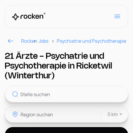
Rocken
Jobs
Psychiatrie und Psychotherapie
Für Arbeitgeber
21 Ärzte - Psychatrie und
Psychotherapie in Ricketwil
Kontakt
(Winterthur)
CH
0 km