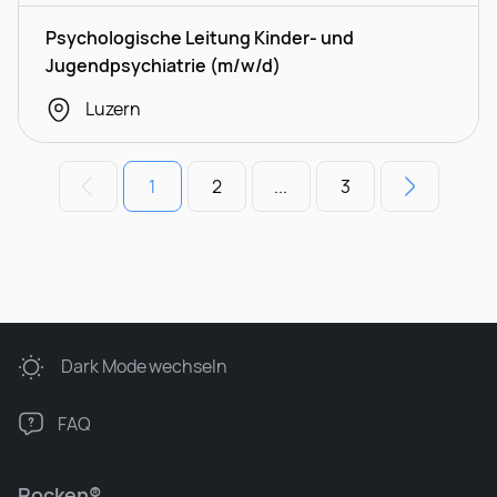
Psychologische Leitung Kinder- und
Jugendpsychiatrie (m/w/d)
Luzern
1
2
...
3
Dark Mode
wechseln
FAQ
Rocken®