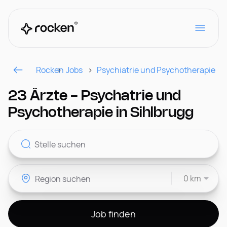
Rocken
Jobs
Psychiatrie und Psychotherapie
Für Arbeitgeber
23 Ärzte - Psychatrie und
Psychotherapie in Sihlbrugg
Kontakt
0 km
CH
Job finden