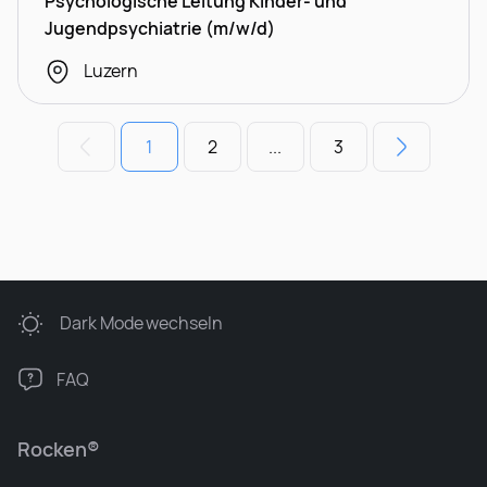
Psychologische Leitung Kinder- und
Jugendpsychiatrie (m/w/d)
Luzern
1
2
...
3
Dark Mode
wechseln
FAQ
Rocken®