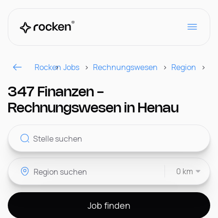
Rocken
Jobs
Rechnungswesen
Region
H
Für Arbeitgeber
347 Finanzen -
Rechnungswesen in Henau
Kontakt
0 km
CH
Job finden