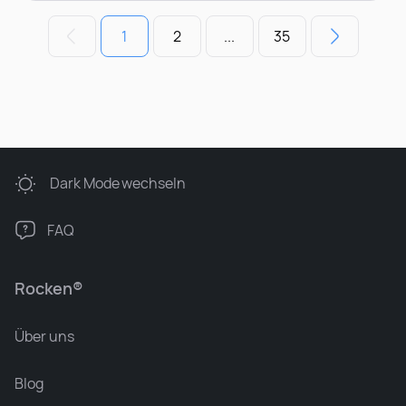
1
2
...
35
Dark Mode
wechseln
FAQ
Rocken®
Über uns
Blog