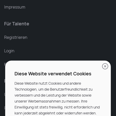
Impressum
Für Talente
Leonard Ramin
Recruiter at Rocken
Registrieren
Login
Karriere bei Rocken
Diese Website verwendet Cookies
Für Unternehmen
Diese Website nutzt Cookies und andere
Technologien, um die Benutzerfreundlichkeit zu
Unsere Dienstleistungen
verbessern und die Leistung der Website sowie
unserer Werbemassnahmen zu messen. Ihre
Einwilligung ist stets freiwillig, nicht erforderlich und
Partnerunternehmen
kann jederzeit abgelehnt oder widerrufen werden.