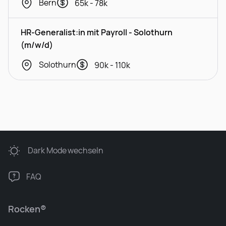
Bern
65k - 78k
HR-Generalist:in mit Payroll - Solothurn
(m/w/d)
Solothurn
90k - 110k
Dark Mode
wechseln
FAQ
Rocken®