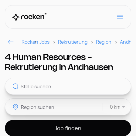
Rocken
Jobs
Rekrutierung
Region
Andha
Für Arbeitgeber
4 Human Resources -
Rekrutierung in Andhausen
Kontakt
0 km
CH
Job finden