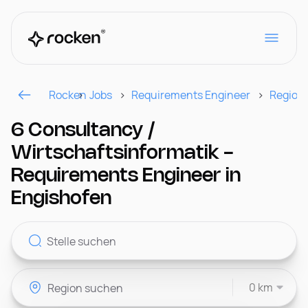
Rocken
Jobs
Requirements Engineer
Region
Für Arbeitgeber
6 Consultancy /
Wirtschaftsinformatik -
Kontakt
Requirements Engineer in
Engishofen
CH
0 km