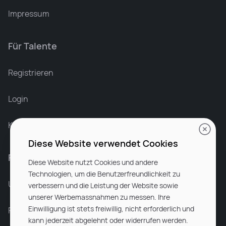
Impressum
Für Talente
Leonard Ramin
Recruiter at Rocken
Registrieren
Login
Karriere bei Rocken
Diese Website verwendet Cookies
Für Unternehmen
Diese Website nutzt Cookies und andere
Technologien, um die Benutzerfreundlichkeit zu
Unsere Dienstleistungen
verbessern und die Leistung der Website sowie
unserer Werbemassnahmen zu messen. Ihre
Einwilligung ist stets freiwillig, nicht erforderlich und
Partnerunternehmen
kann jederzeit abgelehnt oder widerrufen werden.