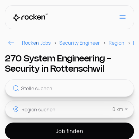
Rocken
Jobs
Security Engineer
Region
Ro
Für Arbeitgeber
270 System Engineering -
Security in Rottenschwil
Kontakt
0 km
CH
Job finden