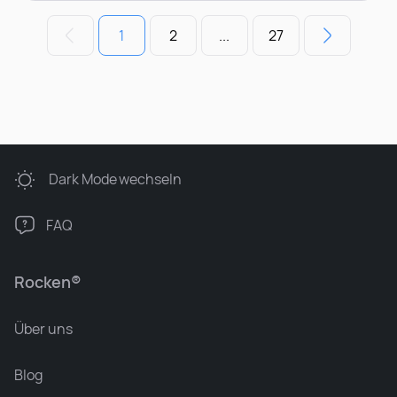
1
2
...
27
Dark Mode
wechseln
FAQ
Rocken®
Über uns
Blog