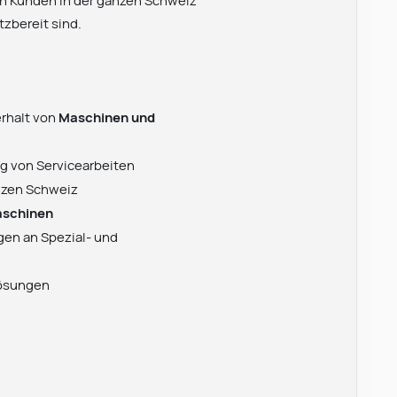
ren Kunden in der ganzen Schweiz
tzbereit sind.
erhalt von
Maschinen und
g von Servicearbeiten
anzen Schweiz
aschinen
en an Spezial- und
lösungen