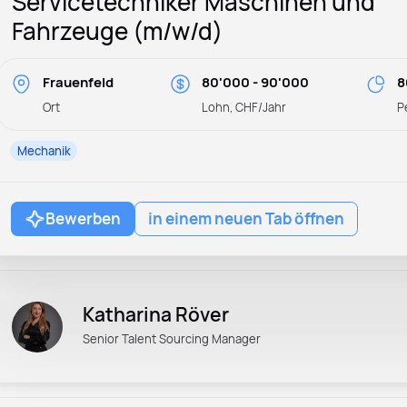
Servicetechniker Maschinen und
Fahrzeuge (m/w/d)
Frauenfeld
80'000 - 90'000
8
Ort
Lohn, CHF/Jahr
P
Mechanik
Bewerben
in einem neuen Tab öffnen
Katharina Röver
Senior Talent Sourcing Manager