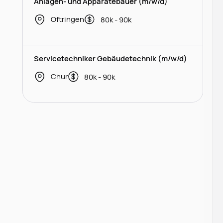
Anlagen- und Apparatebauer (m/w/d)
Oftringen
80k - 90k
Servicetechniker Gebäudetechnik (m/w/d)
Chur
80k - 90k