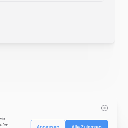
Leonard Ramin
Recruiter at Rocken
wie
rufen
Anpassen
Alle Zulassen