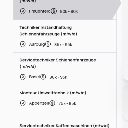
(m/w/d)
Frauenfeld
80k - 90k
Techniker Instandhaltung
Schienenfahrzeuge (m/w/d)
Aarburg
85k - 95k
Servicetechniker Schienenfahrzeuge
(m/w/d)
Basel
90k - 95k
Monteur Umwelttechnik (m/w/d)
Appenzell
75k - 85k
Servicetechniker Kaffeemaschinen (m/w/d)