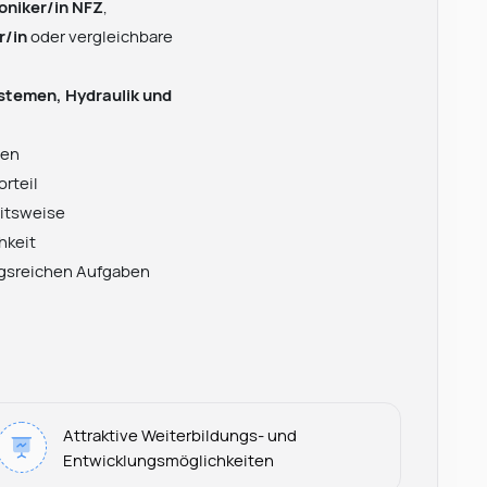
niker/in NFZ
,
r/in
oder vergleichbare
ystemen, Hydraulik und
nen
orteil
itsweise
hkeit
ngsreichen Aufgaben
Attraktive Weiterbildungs- und
Entwicklungsmöglichkeiten