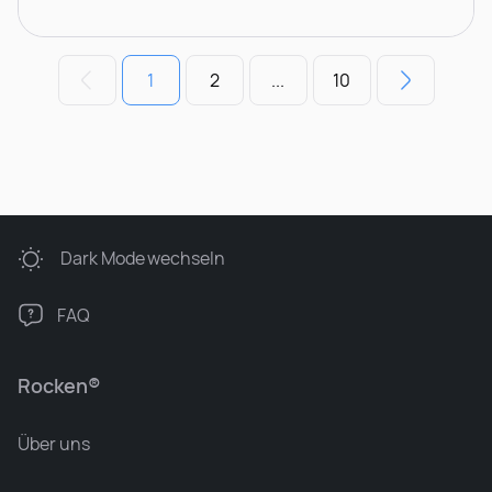
1
2
...
10
Dark Mode
wechseln
FAQ
Rocken®
Über uns