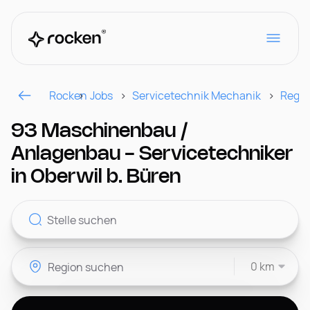
Rocken
Jobs
Servicetechnik Mechanik
Regio
Für Arbeitgeber
93 Maschinenbau /
Anlagenbau - Servicetechniker
Kontakt
in Oberwil b. Büren
CH
0 km