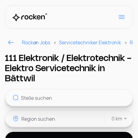
Rocken
Jobs
Servicetechniker Elektronik
Reg
Für Arbeitgeber
111 Elektronik / Elektrotechnik -
Elektro Servicetechnik in
Kontakt
Bättwil
CH
0 km