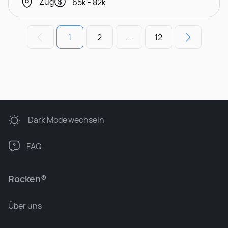
Zug
65k - 82k
1
2
...
12
Dark Mode
wechseln
FAQ
Rocken®
Über uns