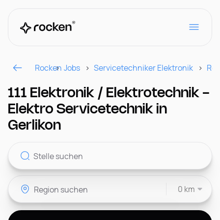
Rocken
Jobs
Servicetechniker Elektronik
Reg
Für Arbeitgeber
111 Elektronik / Elektrotechnik -
Elektro Servicetechnik in
Kontakt
Gerlikon
CH
0 km