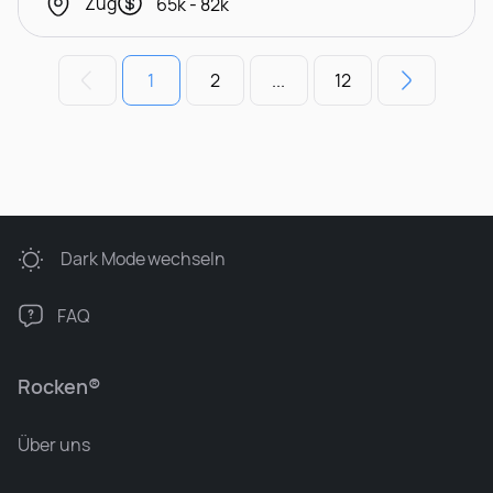
Zug
65k - 82k
1
2
...
12
Dark Mode
wechseln
FAQ
Rocken®
Über uns