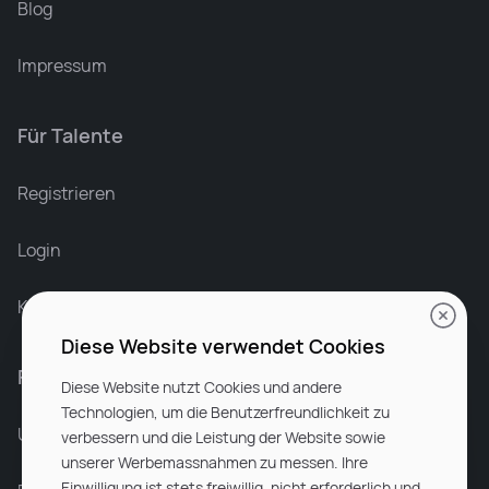
Blog
Impressum
Für Talente
Leonard Ramin
Recruiter at Rocken
Registrieren
Login
Karriere bei Rocken
Diese Website verwendet Cookies
Für Unternehmen
Diese Website nutzt Cookies und andere
Technologien, um die Benutzerfreundlichkeit zu
Unsere Dienstleistungen
verbessern und die Leistung der Website sowie
unserer Werbemassnahmen zu messen. Ihre
Einwilligung ist stets freiwillig, nicht erforderlich und