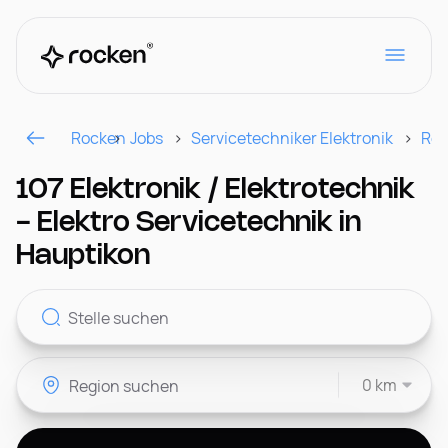
Rocken
Jobs
Servicetechniker Elektronik
Reg
Für Arbeitgeber
107 Elektronik / Elektrotechnik
- Elektro Servicetechnik in
Kontakt
Hauptikon
CH
0 km