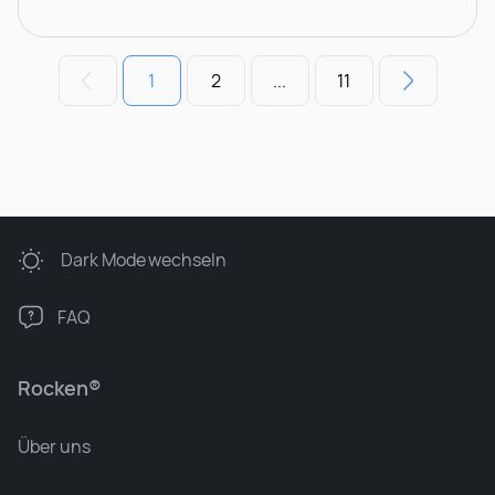
1
2
...
11
Dark Mode
wechseln
FAQ
Rocken®
Über uns