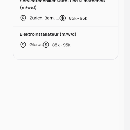
Servicetechniker Kälte- und Klimatechnik
(m/w/d)
Zürich, Bern, Thurgau
85k - 95k
Elektroinstallateur (m/w/d)
Glarus
85k - 95k