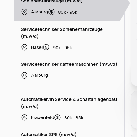
Schienenfahrzeuge (m/w/d)
Aarburg
85k - 95k
Servicetechniker Schienenfahrzeuge
(m/w/d)
Basel
90k - 95k
Servicetechniker Kaffeemaschinen (m/w/d)
Aarburg
Automatiker/in Service & Schaltanlagenbau
(m/w/d)
Frauenfeld
80k - 85k
Automatiker SPS (m/w/d)