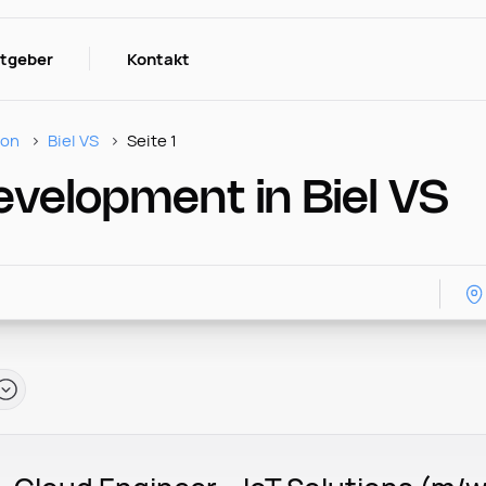
itgeber
Kontakt
ion
Biel VS
Seite 1
evelopment in Biel VS