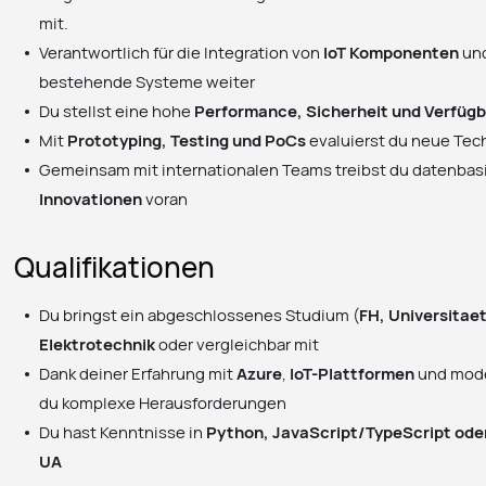
mit.
Verantwortlich für die Integration von
IoT Komponenten
un
bestehende Systeme weiter
Du stellst eine hohe
Performance, Sicherheit und Verfügb
Mit
Prototyping, Testing und PoCs
evaluierst du neue Tec
Gemeinsam mit internationalen Teams treibst du datenbas
Innovationen
voran
Qualifikationen
Du bringst ein abgeschlossenes Studium (
FH, Universitae
Elektrotechnik
oder vergleichbar mit
Dank deiner Erfahrung mit
Azure
,
IoT-Plattformen
und mod
du komplexe Herausforderungen
Du hast Kenntnisse in
Python, JavaScript/TypeScript od
UA