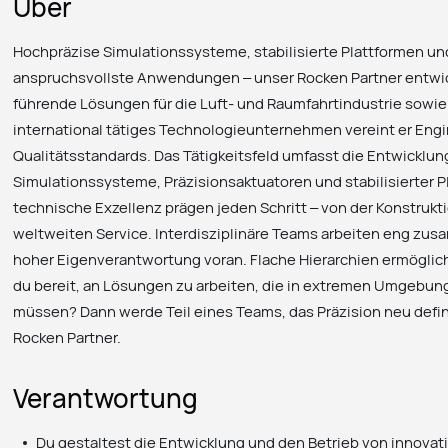
Über
Hochpräzise Simulationssysteme, stabilisierte Plattformen u
anspruchsvollste Anwendungen – unser Rocken Partner entwick
führende Lösungen für die Luft- und Raumfahrtindustrie sowi
international tätiges Technologieunternehmen vereint er En
Qualitätsstandards. Das Tätigkeitsfeld umfasst die Entwicklu
Simulationssysteme, Präzisionsaktuatoren und stabilisierter P
technische Exzellenz prägen jeden Schritt – von der Konstrukt
weltweiten Service. Interdisziplinäre Teams arbeiten eng zus
hoher Eigenverantwortung voran. Flache Hierarchien ermöglic
du bereit, an Lösungen zu arbeiten, die in extremen Umgebung
müssen? Dann werde Teil eines Teams, das Präzision neu defi
Rocken Partner.
Verantwortung
Du gestaltest die Entwicklung und den Betrieb von innova