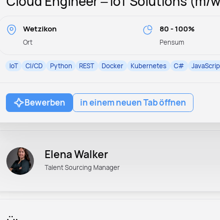
Cloud Engineer – IoT Solutions (m/w
Wetzikon
80 - 100%
Ort
Pensum
IoT
CI/CD
Python
REST
Docker
Kubernetes
C#
JavaScrip
Bewerben
in einem neuen Tab öffnen
Elena Walker
Talent Sourcing Manager