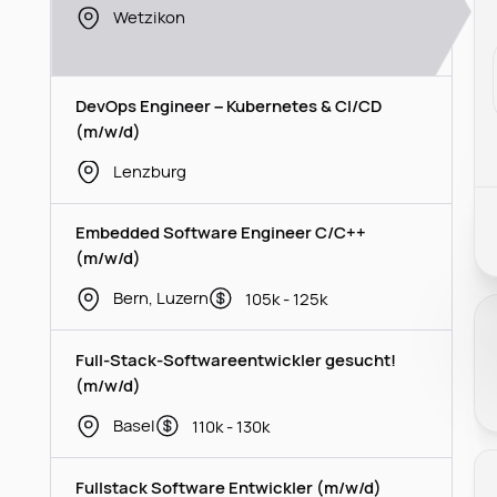
Wetzikon
DevOps Engineer – Kubernetes & CI/CD
(m/w/d)
Lenzburg
Embedded Software Engineer C/C++
(m/w/d)
Bern, Luzern
105k - 125k
Full-Stack-Softwareentwickler gesucht!
(m/w/d)
Basel
110k - 130k
Fullstack Software Entwickler (m/w/d)