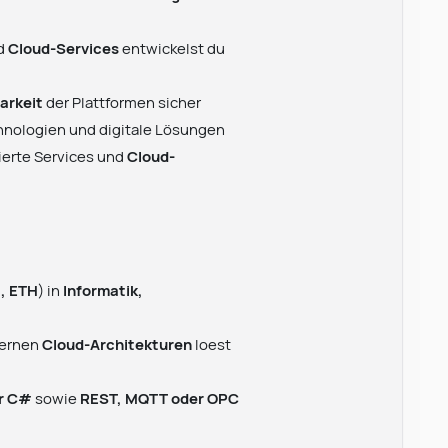
d
Cloud-Services
entwickelst du
arkeit
der Plattformen sicher
hnologien und digitale Lösungen
ierte Services und
Cloud-
t, ETH
) in
Informatik,
ernen
Cloud-Architekturen
loest
er C#
sowie
REST, MQTT oder OPC