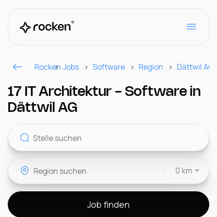
Rocken
Jobs
Software
Region
Dättwil AG
Für Arbeitgeber
17 IT Architektur - Software in
Dättwil AG
Kontakt
0 km
CH
Job finden