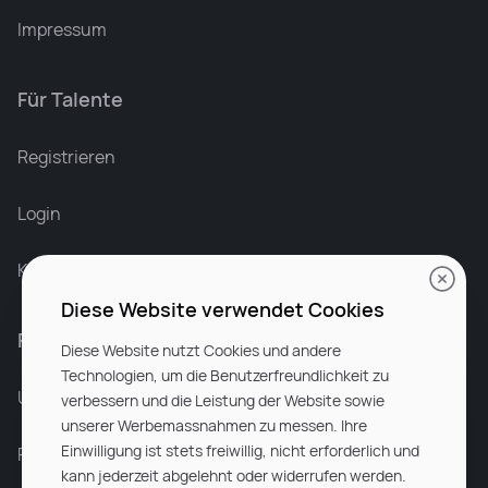
Impressum
Für Talente
Leonard Ramin
Recruiter at Rocken
Registrieren
Login
Karriere bei Rocken
Diese Website verwendet Cookies
Für Unternehmen
Diese Website nutzt Cookies und andere
Technologien, um die Benutzerfreundlichkeit zu
Unsere Dienstleistungen
verbessern und die Leistung der Website sowie
unserer Werbemassnahmen zu messen. Ihre
Einwilligung ist stets freiwillig, nicht erforderlich und
Partnerunternehmen
kann jederzeit abgelehnt oder widerrufen werden.