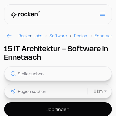
Rocken
Jobs
Software
Region
Ennetaach
Für Arbeitgeber
15 IT Architektur - Software in
Ennetaach
Kontakt
0 km
CH
Job finden