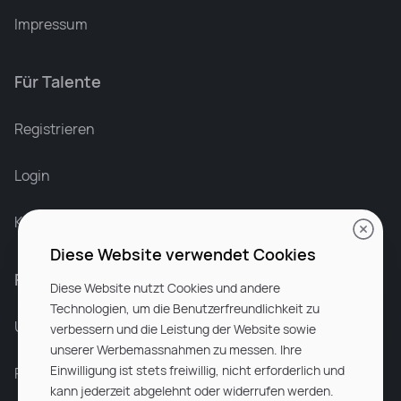
Impressum
Für Talente
Leonard Ramin
Recruiter at Rocken
Registrieren
Login
Karriere bei Rocken
Diese Website verwendet Cookies
Für Unternehmen
Diese Website nutzt Cookies und andere
Technologien, um die Benutzerfreundlichkeit zu
Unsere Dienstleistungen
verbessern und die Leistung der Website sowie
unserer Werbemassnahmen zu messen. Ihre
Einwilligung ist stets freiwillig, nicht erforderlich und
Partnerunternehmen
kann jederzeit abgelehnt oder widerrufen werden.