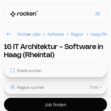
Rocken
Jobs
Software
Region
Haag (Rhei
Für Arbeitgeber
16 IT Architektur - Software in
Haag (Rheintal)
Kontakt
0 km
CH
Job finden