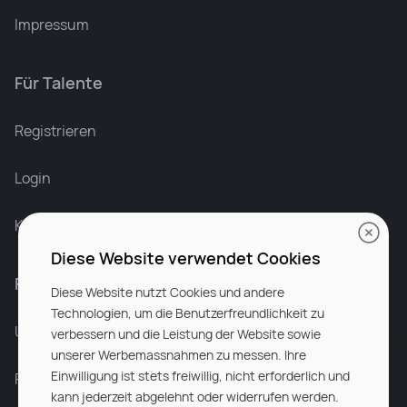
Impressum
Für Talente
Leonard Ramin
Recruiter at Rocken
Registrieren
Login
Karriere bei Rocken
Diese Website verwendet Cookies
Für Unternehmen
Diese Website nutzt Cookies und andere
Technologien, um die Benutzerfreundlichkeit zu
Unsere Dienstleistungen
verbessern und die Leistung der Website sowie
unserer Werbemassnahmen zu messen. Ihre
Einwilligung ist stets freiwillig, nicht erforderlich und
Partnerunternehmen
kann jederzeit abgelehnt oder widerrufen werden.