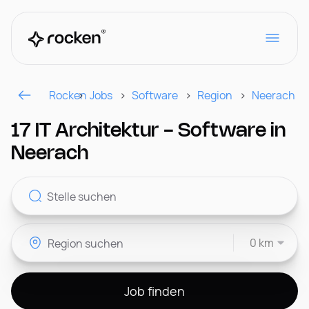
Rocken
Jobs
Software
Region
Neerach
Für Arbeitgeber
17 IT Architektur - Software in
Neerach
Kontakt
0 km
CH
Job finden