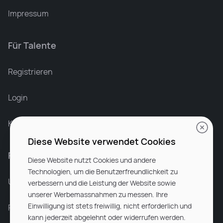
Impressum
Für Talente
Leonard Ramin
Recruiter at Rocken
Registrieren
Login
Karriere bei Rocken
Diese Website verwendet Cookies
Für Unternehmen
Diese Website nutzt Cookies und andere
Technologien, um die Benutzerfreundlichkeit zu
Unsere Dienstleistungen
verbessern und die Leistung der Website sowie
unserer Werbemassnahmen zu messen. Ihre
Einwilligung ist stets freiwillig, nicht erforderlich und
Partnerunternehmen
kann jederzeit abgelehnt oder widerrufen werden.