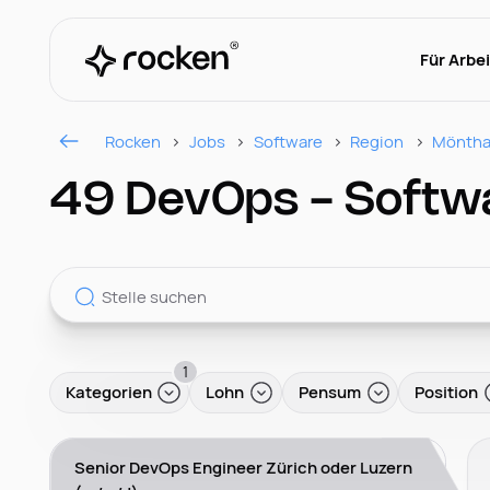
Für Arbe
Rocken
Jobs
Software
Region
Möntha
49 DevOps - Softwa
1
Kategorien
Lohn
Pensum
Position
Senior DevOps Engineer Zürich oder Luzern