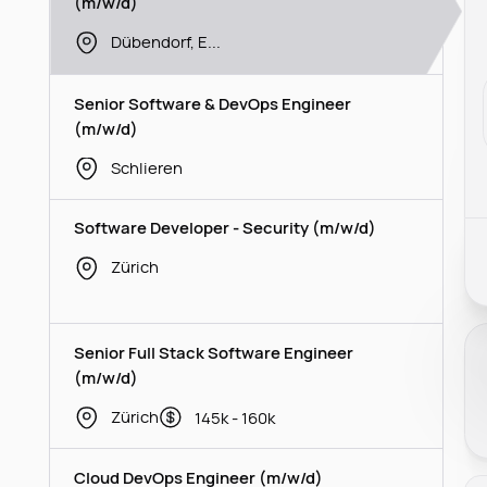
(m/w/d)
Dübendorf, Emmen
Senior Software & DevOps Engineer
(m/w/d)
Schlieren
Software Developer - Security (m/w/d)
Zürich
Senior Full Stack Software Engineer
(m/w/d)
Zürich
145k - 160k
Cloud DevOps Engineer (m/w/d)