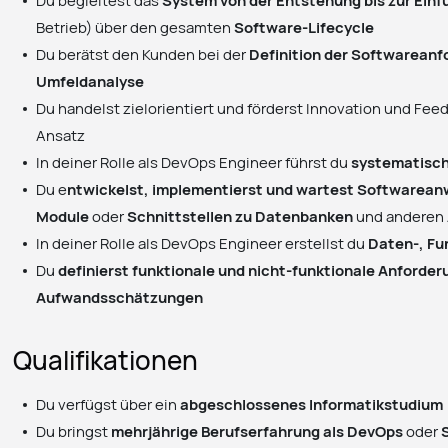
Du begleitest das
System von der Entstehung bis zur Ein
Betrieb) über den gesamten
Software-Lifecycle
Du berätst den Kunden bei der
Definition der Softwarean
Umfeldanalyse
Du handelst zielorientiert und förderst Innovation und Fee
Ansatz
In deiner Rolle als DevOps Engineer führst du
systematisch
Du e
ntwickelst, implementierst und wartest Software
Module
oder
Schnittstellen zu Datenbanken
und anderen
In deiner Rolle als DevOps Engineer erstellst du
Daten-, Fu
Du
definierst funktionale und nicht-funktionale Anforde
Aufwandsschätzungen
Qualifikationen
Du verfügst über ein
abgeschlossenes Informatikstudium
Du bringst
mehrjährige Berufserfahrung als DevOps
oder