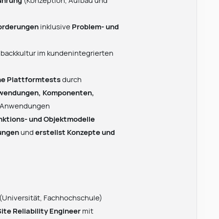
führung
(Konzeption, Aufbau und
forderungen
inklusive
Problem- und
dbackkultur im kundenintegrierten
e Plattformtests
durch
anwendungen, Komponenten,
 Anwendungen
nktions- und Objektmodelle
rungen
und
erstellst Konzepte und
(Universität, Fachhochschule)
Site Reliability Engineer
mit