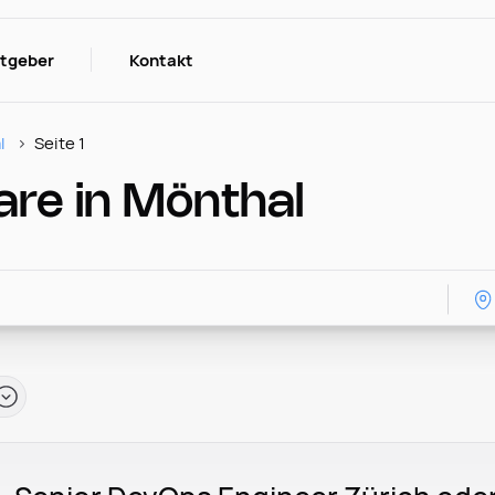
itgeber
Kontakt
l
Seite 1
re in Mönthal