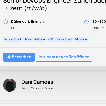
Senior DevOps Engineer Zürich ode
Luzern (m/w/d)
Dübendorf, Emmen
80 - 10
Ort
Pensum
PowerShell
Java
Python
C#
Bash Shell
VMware
Bewerben
in einem neuen Tab öffnen
Dani Camoes
Talent Sourcing Manager