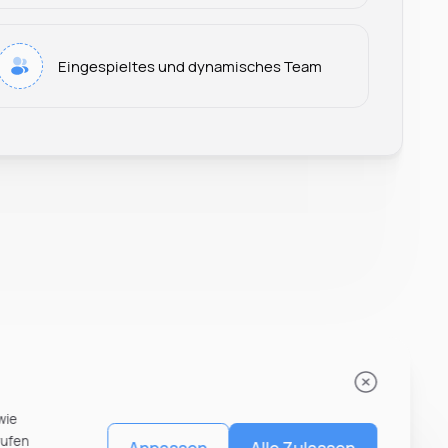
Leonard Ramin
Eingespieltes und dynamisches Team
Recruiter at Rocken
wie
rufen