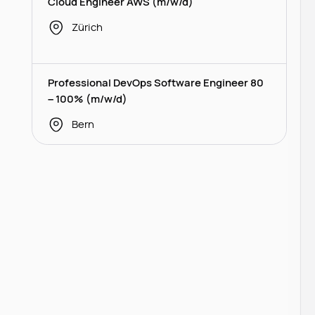
Cloud Engineer AWS (m/w/d)
Zürich
Professional DevOps Software Engineer 80
– 100% (m/w/d)
Bern