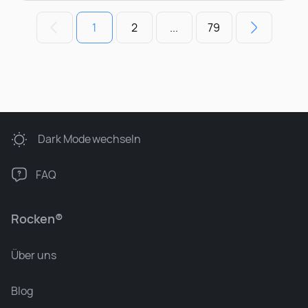
1
2
...
79
Dark Mode
wechseln
FAQ
Rocken®
Über uns
Blog