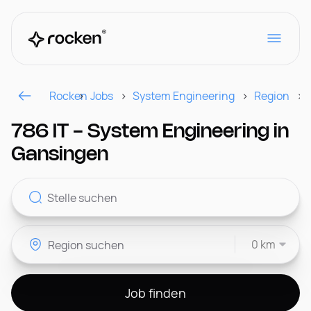
Rocken
Jobs
System Engineering
Region
Für Arbeitgeber
786 IT - System Engineering in
Gansingen
Kontakt
0 km
CH
Job finden