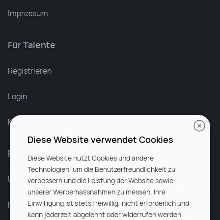
Impressum
Für Talente
Leonard Ramin
Recruiter at Rocken
Registrieren
Login
Karriere bei Rocken
Diese Website verwendet Cookies
Für Unternehmen
Diese Website nutzt Cookies und andere
Technologien, um die Benutzerfreundlichkeit zu
Unsere Dienstleistungen
verbessern und die Leistung der Website sowie
unserer Werbemassnahmen zu messen. Ihre
Einwilligung ist stets freiwillig, nicht erforderlich und
Partnerunternehmen
kann jederzeit abgelehnt oder widerrufen werden.