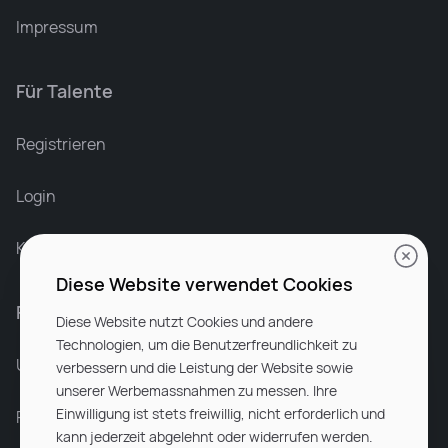
Impressum
Für Talente
Leonard Ramin
Recruiter at Rocken
Registrieren
Login
Karriere bei Rocken
Diese Website verwendet Cookies
Für Unternehmen
Diese Website nutzt Cookies und andere
Technologien, um die Benutzerfreundlichkeit zu
Unsere Dienstleistungen
verbessern und die Leistung der Website sowie
unserer Werbemassnahmen zu messen. Ihre
Einwilligung ist stets freiwillig, nicht erforderlich und
Partnerunternehmen
kann jederzeit abgelehnt oder widerrufen werden.