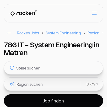
Rocken
Jobs
System Engineering
Region
Für Arbeitgeber
786 IT - System Engineering in
Matran
Kontakt
0 km
CH
Job finden