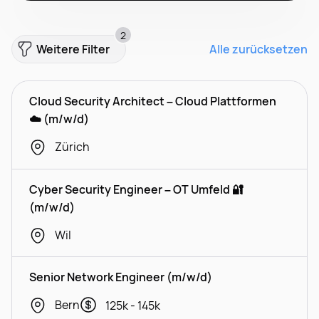
2
Weitere Filter
Alle zurücksetzen
Cloud Security Architect – Cloud Plattformen
☁️ (m/w/d)
Zürich
Cyber Security Engineer – OT Umfeld 🔐
(m/w/d)
Wil
Senior Network Engineer (m/w/d)
Bern
125k - 145k