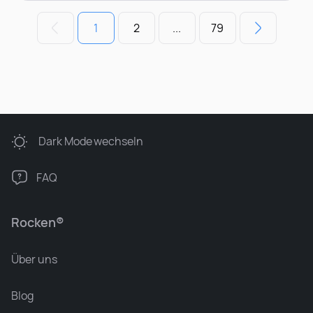
1
2
...
79
Dark Mode
wechseln
FAQ
Rocken®
Über uns
Blog