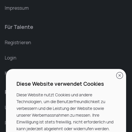
Impressum
Für Talente
Leonard Ramin
Recruiter at Rocken
Registrieren
Login
Karriere bei Rocken
Diese Website verwendet Cookies
Für Unternehmen
Diese Website nutzt Cookies und andere
Technologien, um die Benutzerfreundlichkeit zu
Unsere Dienstleistungen
verbessern und die Leistung der Website sowie
unserer Werbemassnahmen zu messen. Ihre
Einwilligung ist stets freiwillig, nicht erforderlich und
Partnerunternehmen
kann jederzeit abgelehnt oder widerrufen werden.