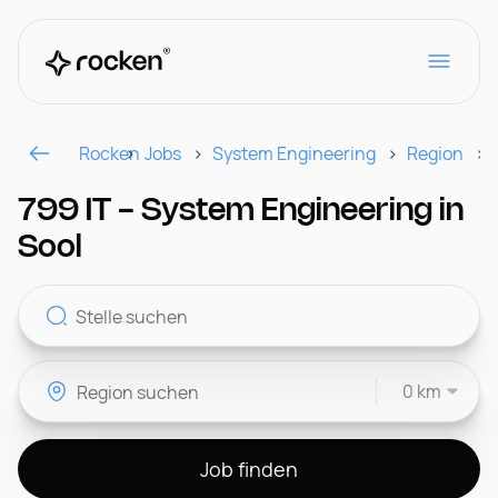
Rocken
Jobs
System Engineering
Region
Für Arbeitgeber
799 IT - System Engineering in
Sool
Kontakt
0 km
CH
Job finden