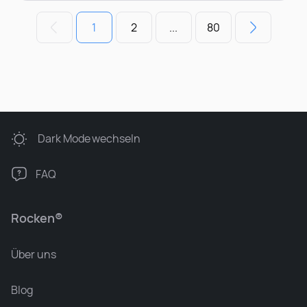
1
2
...
80
Dark Mode
wechseln
FAQ
Rocken®
Über uns
Blog