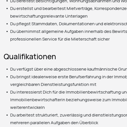
Du bereitest Besichtigungen, Wohnungsabnahmen und Wo
Du erstellst und bearbeitest Mietverträge, Korrespondenz
bewirtschaftungsrelevante Unterlagen
Du pflegst Stammdaten, Dokumentationen und elektronis
Du übernimmst allgemeine Aufgaben innerhalb des Bewirts
professionellen Service für die Mieterschaft sicher
Qualifikationen
Du verfügst über eine abgeschlossene kaufmännische Gru
Du bringst idealerweise erste Berufserfahrung in der Immob
vergleichbaren Dienstleistungsfunktion mit
Du interessierst Dich für die Immobilienbewirtschaftung un
Immobilienbewirtschafterin beziehungsweise zum Immobil
weiterentwickeln
Du arbeitest strukturiert, zuverlässig und dienstleistungso
mehreren parallelen Aufgaben den Überblick