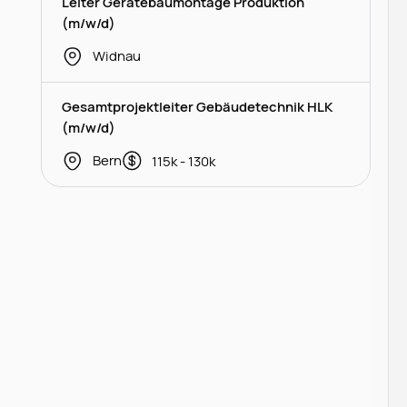
Leiter Gerätebaumontage Produktion
(m/w/d)
Widnau
Gesamtprojektleiter Gebäudetechnik HLK
(m/w/d)
Bern
115k - 130k