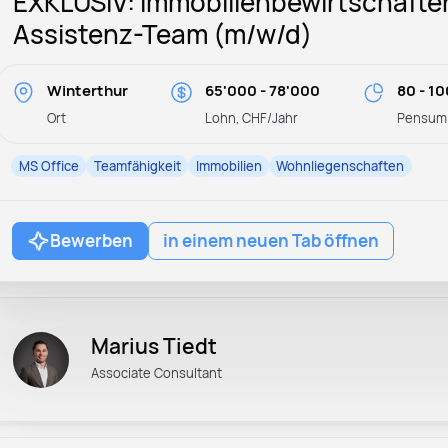
EXKLUSIV: Immobilienbewirtschafter
Assistenz-Team (m/w/d)
Winterthur
65'000 - 78'000
80 - 1
Ort
Lohn, CHF/Jahr
Pensum
MS Office
Teamfähigkeit
Immobilien
Wohnliegenschaften
Bewerben
in einem neuen Tab öffnen
Marius Tiedt
Associate Consultant