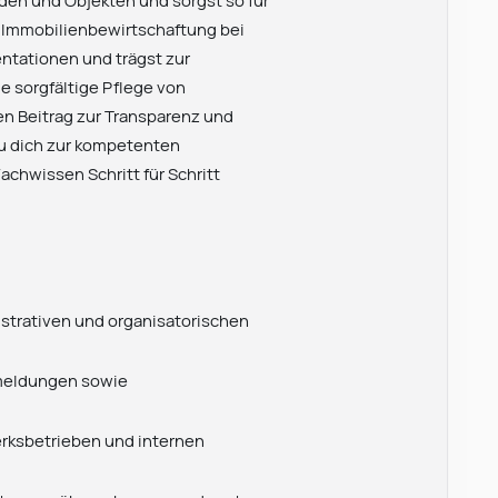
en und Objekten und sorgst so für
e Immobilienbewirtschaftung bei
ntationen und trägst zur
e sorgfältige Pflege von
n Beitrag zur Transparenz und
du dich zur kompetenten
chwissen Schritt für Schritt
istrativen und organisatorischen
rmeldungen sowie
rksbetrieben und internen